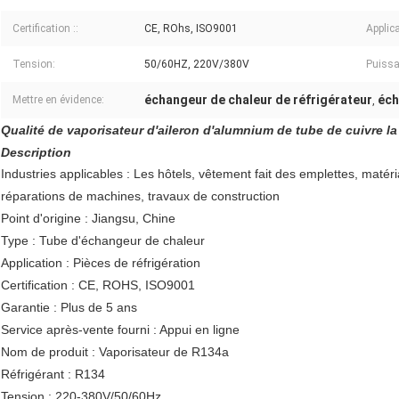
Certification ::
CE, ROhs, ISO9001
Applica
Tension:
50/60HZ, 220V/380V
Puissa
échangeur de chaleur de réfrigérateur
éch
Mettre en évidence:
,
Qualité de vaporisateur d'aileron d'alumnium de tube de cuivre la 
Description
Industries applicables : Les hôtels, vêtement fait des emplettes, matéri
réparations de machines, travaux de construction
Point d'origine : Jiangsu, Chine
Type : Tube d'échangeur de chaleur
Application : Pièces de réfrigération
Certification : CE, ROHS, ISO9001
Garantie : Plus de 5 ans
Service après-vente fourni : Appui en ligne
Nom de produit : Vaporisateur de R134a
Réfrigérant : R134
Tension : 220-380V/50/60Hz