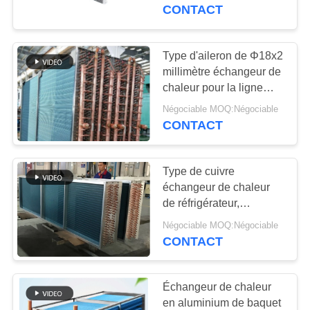
congélateur de 20mm
CONTACT
CONTRÔLE
DE
Type d'aileron de Φ18x2
QUALITÉ
millimètre échangeur de
chaleur pour la ligne
industrielle transfert de
Négociable MOQ:Négociable
CONTACTEZ-
chaleur
CONTACT
NOUS
Type de cuivre
NOUVELLES
échangeur de chaleur
de réfrigérateur,
échangeur de chaleur
CAS
Négociable MOQ:Négociable
d'aileron de climatiseur
CONTACT
PLAN
Échangeur de chaleur
DU
en aluminium de baquet