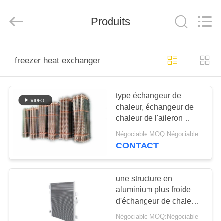
Changzhou
Aidear
Refrigeration
Produits
Technology
Co.,
Ltd..
All
Rights
MAISON
Reserved.
freezer heat exchanger
PRODUITS
type échangeur de
chaleur, échangeur de
AU
chaleur de l'aileron
SUJET
380V du congélateur
Négociable MOQ:Négociable
50/60HZ
DE
CONTACT
NOUS
une structure en
aluminium plus froide
VISITE
d'échangeur de chaleur
D'USINE
de microcanal de
Négociable MOQ:Négociable