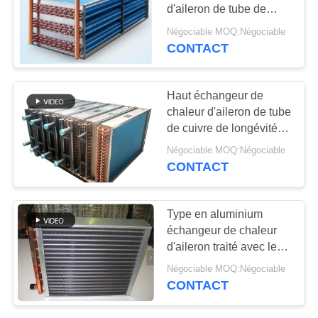
SITE
d'aileron de tube de
cuivre, échangeur de
Négociable MOQ:Négociable
chaleur portatif à la
PRIVACY
CONTACT
maison à C.A.
POLICY
Haut échangeur de
chaleur d'aileron de tube
de cuivre de longévité
pour une région plus
Négociable MOQ:Négociable
froide de refroidissement
CONTACT
par l'eau
Type en aluminium
échangeur de chaleur
d'aileron traité avec le
revêtement de poudre
Négociable MOQ:Négociable
pour empêcher la
CONTACT
corrosion