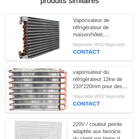
produits similaires
SITE
Vaporisateur de
PRIVACY
réfrigérateur de
POLICY
maison/hôtel,
vaporisateur en
Négociable MOQ:Négociable
aluminium de bobine
CONTACT
d'aileron de
réfrigération
vaporisateur du
réfrigérateur 12kw de
210*220mm pour des
déshumidificateurs
Négociable MOQ:Négociable
CONTACT
220V / couleur peinte
adaptée aux besoins
du client par biens de