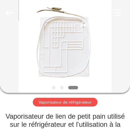
Changzhou
Aidear
Refrigeration
Technology
Co.,
Ltd..
All
Rights
MAISON
Reserved.
PRODUITS
AU
SUJET
DE
NOUS
Vaporisateur de réfrigérateur
VISITE
Vaporisateur de lien de petit pain utilisé
D'USINE
sur le réfrigérateur et l'utilisation à la