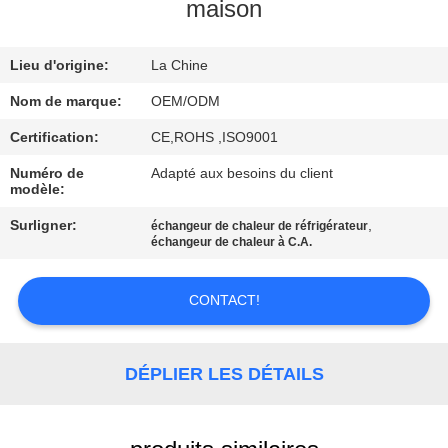
maison
CONTRÔLE
Lieu d'origine:
La Chine
DE
QUALITÉ
Nom de marque:
OEM/ODM
Certification:
CE,ROHS ,ISO9001
CONTACTEZ-
Numéro de
Adapté aux besoins du client
modèle:
NOUS
Surligner:
,
échangeur de chaleur de réfrigérateur
échangeur de chaleur à C.A.
NOUVELLES
CONTACT!
CAS
DÉPLIER LES DÉTAILS
PLAN
DU