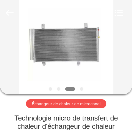
Changzhou
Aidear
Refrigeration
Technology
Co.,
Ltd..
All
Rights
MAISON
Reserved.
PRODUITS
AU
SUJET
DE
NOUS
Échangeur de chaleur de microcanal
VISITE
Technologie micro de transfert de
D'USINE
chaleur d'échangeur de chaleur