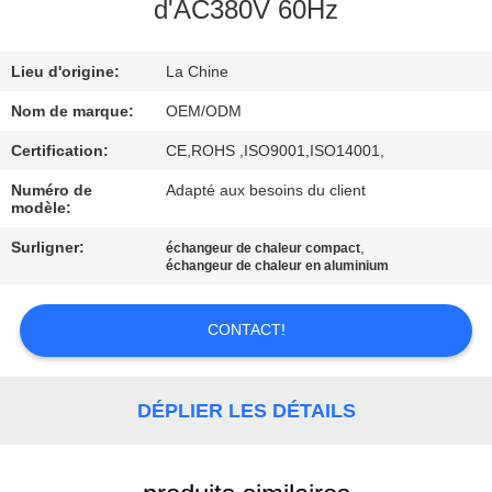
d'AC380V 60Hz
CONTRÔLE
Lieu d'origine:
La Chine
DE
QUALITÉ
Nom de marque:
OEM/ODM
Certification:
CE,ROHS ,ISO9001,ISO14001,
CONTACTEZ-
Numéro de
Adapté aux besoins du client
modèle:
NOUS
Surligner:
,
échangeur de chaleur compact
échangeur de chaleur en aluminium
NOUVELLES
CONTACT!
CAS
DÉPLIER LES DÉTAILS
PLAN
DU