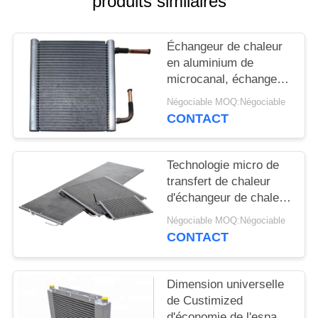
produits similaires
SITE
Échangeur de chaleur
PRIVACY
en aluminium de
POLICY
microcanal, échangeur
de chaleur de
Négociable MOQ:Négociable
climatiseur
CONTACT
Technologie micro de
transfert de chaleur
d'échangeur de chaleur
d'AC380V 60Hz
Négociable MOQ:Négociable
CONTACT
Dimension universelle
de Custimized
d'économie de l'espace