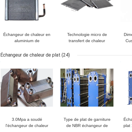
Échangeur de chaleur en
Technologie micro de
Dime
aluminium de
transfert de chaleur
Cus
microcanal, échangeur
d'échangeur de chaleur
de 
de chaleur de climatiseur
d'AC380V 60Hz
de c
Échangeur de chaleur de plat
(24)
MEILLEUR PRIX
MEILLEUR PRIX
MEI
3.0Mpa a soudé
Type de plat de garniture
Écha
l'échangeur de chaleur
de NBR échangeur de
plat
de plat, entretien facile
chaleur aucun nettoyage
ch