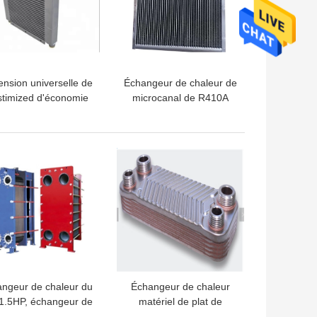
nsion universelle de
Échangeur de chaleur de
timized d'économie
microcanal de R410A
l'espace d'échangeur
pour des fermes,
haleur de microcanal
restaurant, utilisation à la
maison
LLEUR PRIX
MEILLEUR PRIX
ngeur de chaleur du
Échangeur de chaleur
 1.5HP, échangeur de
matériel de plat de
aleur de Gasketed
catégorie comestible