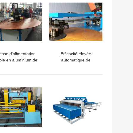
tesse d'alimentation
Efficacité élevée
ple en aluminium de
automatique de
emps de machine à
production de machine à
cintrer de tube
cintrer du tube 4KW en
10~700mm/temps
aluminium
LLEUR PRIX
MEILLEUR PRIX