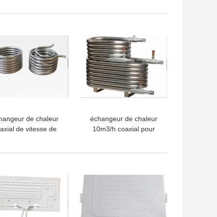
r différentes lignes
3.0Mpa
industrielles
LLEUR PRIX
MEILLEUR PRIX
hangeur de chaleur
échangeur de chaleur
axial de vitesse de
10m3/h coaxial pour
ransfert du feu vif,
l'usine de
ngeur de chaleur de
nourriture/boisson
pompe à chaleur
LLEUR PRIX
MEILLEUR PRIX