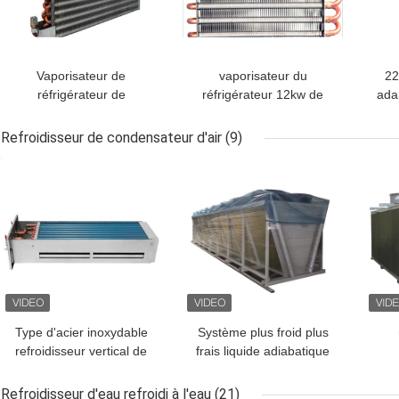
Vaporisateur de
vaporisateur du
22
réfrigérateur de
réfrigérateur 12kw de
ada
maison/hôtel,
210*220mm pour des
c
vaporisateur en
déshumidificateurs
Refroidisseur de condensateur d'air
(9)
aluminium de bobine
r
MEILLEUR PRIX
MEILLEUR PRIX
MEI
d'aileron de réfrigération
Type d'acier inoxydable
Système plus froid plus
refroidisseur vertical de
frais liquide adiabatique
condensateur d'air pour
d'aileron en aluminium
co
le gaz naturel
modulaire
15k
Refroidisseur d'eau refroidi à l'eau
(21)