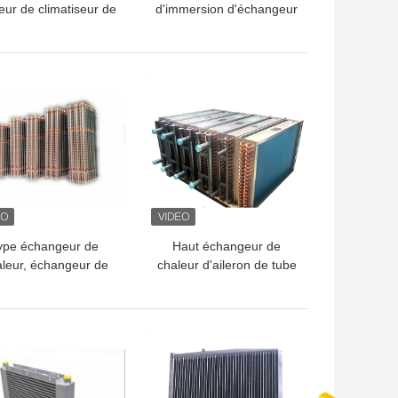
eur de climatiseur de
d'immersion d'échangeur
bobine SS316 pour le
de chaleur de
système de
réfrigérateur enroulé de
refroidissement
moût
LLEUR PRIX
MEILLEUR PRIX
ype échangeur de
Haut échangeur de
aleur, échangeur de
chaleur d'aileron de tube
eur de l'aileron 380V
de cuivre de longévité
congélateur 50/60HZ
pour une région plus
froide de refroidissement
LLEUR PRIX
MEILLEUR PRIX
par l'eau