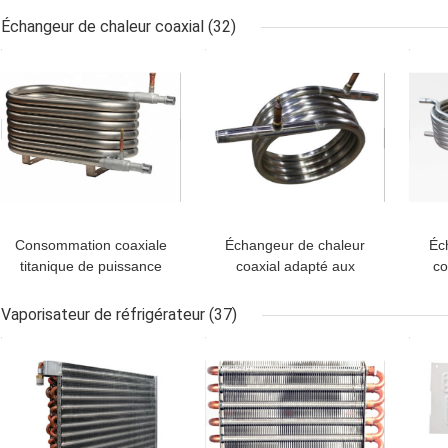
d'échangeur de chaleur
commode de soudure
pou
Échangeur de chaleur coaxial
(32)
de cadre de plat
MEILLEUR PRIX
MEILLEUR PRIX
MEI
Consommation coaxiale
Échangeur de chaleur
Éc
titanique de puissance
coaxial adapté aux
co
faible d'échangeur de
besoins du client de
t
chaleur pour l'usine
bobine avec le tube lisse
écha
Vaporisateur de réfrigérateur
(37)
tordu par titane
MEILLEUR PRIX
MEILLEUR PRIX
MEI