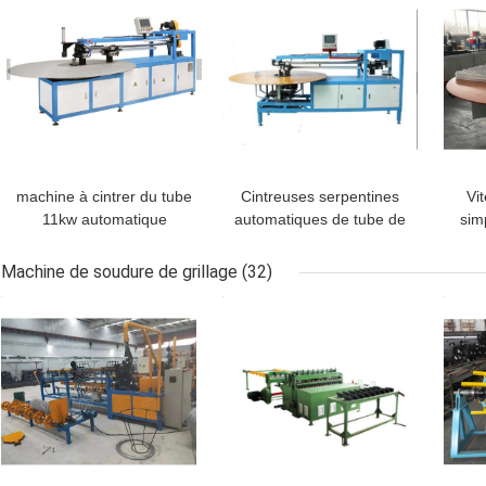
machine à cintrer du tube
Cintreuses serpentines
Vi
11kw automatique
automatiques de tube de
sim
adaptée aux besoins du
vaporisateur d'aileron
t
client pour le
avec la représentation
Machine de soudure de grillage
(32)
condensateur/vaporisateur
stable
MEILLEUR PRIX
MEILLEUR PRIX
MEI