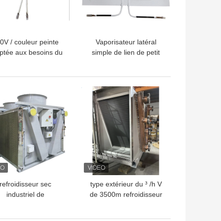
0V / couleur peinte
Vaporisateur latéral
ptée aux besoins du
simple de lien de petit
lient par biens de
pain de partie dans
vaporisateur du
l'entretien facile de
éfrigérateur 50HZ
système de réfrigération
LLEUR PRIX
MEILLEUR PRIX
admise
refroidisseur sec
type extérieur du ³ /h V
industriel de
de 3500m refroidisseur
ndensateur de l'air
sec avec le dessin libre
w pour l'industrie de