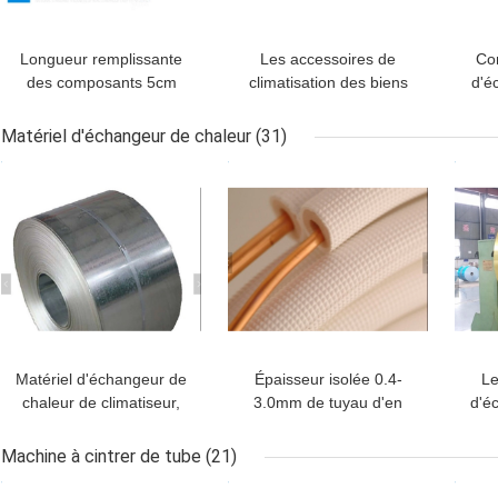
Longueur remplissante
Les accessoires de
Co
des composants 5cm
climatisation des biens
d'é
d'échangeur de chaleur
de composants
de s
de clapet anti-retour de
d'échangeur de chaleur
de 
Matériel d'échangeur de chaleur
(31)
réfrigérateur
pour le système de
MEILLEUR PRIX
MEILLEUR PRIX
MEI
VRV/VRF
Matériel d'échangeur de
Épaisseur isolée 0.4-
Le
chaleur de climatiseur,
3.0mm de tuyau d'en
d'é
papier d'aluminium
cuivre de climatiseur
colo
hydrophile enduit
adaptés aux besoins du
p
Machine à cintrer de tube
(21)
client
MEILLEUR PRIX
MEILLEUR PRIX
MEI