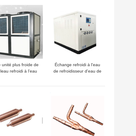
climatiseur
LLEUR PRIX
MEILLEUR PRIX
 unité plus froide de
Échange refroidi à l'eau
leau refroidi à l'eau
de refroidisseur d'eau de
de R140a pour la
la température de moule
machine de la
de R134a 45KW
mpérature de moule
LLEUR PRIX
MEILLEUR PRIX