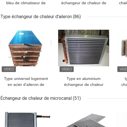
bleu de climatiseur de
échangeur de chaleur de
chal
couleur, ODM d'OEM
serpentin d'évaporateur
la 
d'échangeur de chaleur
d'aquarium de tube
Type échangeur de chaleur d'aileron
(86)
de plat de Gasketed
MEILLEUR PRIX
MEILLEUR PRIX
MEI
disponible
Type universel logement
Type en aluminium
t
en acier d'aileron de
échangeur de chaleur
ch
noyau galvanisé par
d'aileron traité avec le
chal
biens d'échangeur de
revêtement de poudre
du 
Échangeur de chaleur de microcanal
(51)
chaleur
pour empêcher la
MEILLEUR PRIX
MEILLEUR PRIX
MEI
corrosion