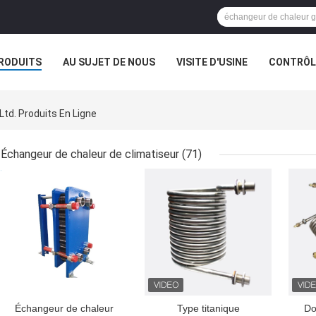
RODUITS
AU SUJET DE NOUS
VISITE D'USINE
CONTRÔLE
Ltd. Produits En Ligne
Échangeur de chaleur de climatiseur
(71)
MEILLEUR PRIX
MEILLEUR PRIX
MEI
Échangeur de chaleur
Type titanique
Do