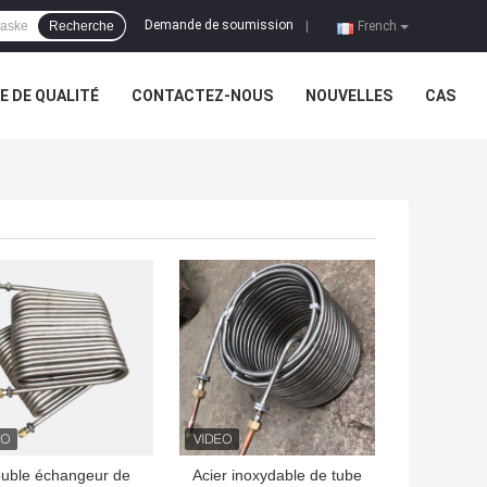
Demande de soumission
Recherche
|
French
 DE QUALITÉ
CONTACTEZ-NOUS
NOUVELLES
CAS
LLEUR PRIX
MEILLEUR PRIX
uble échangeur de
Acier inoxydable de tube