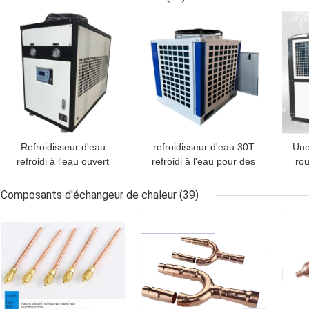
MEILLEUR PRIX
MEILLEUR PRIX
MEI
Refroidisseur d'eau
refroidisseur d'eau 30T
Une
refroidi à l'eau ouvert
refroidi à l'eau pour des
rou
pour industriel en
travaux de construction
plastique
Composants d'échangeur de chaleur
(39)
te
MEILLEUR PRIX
MEILLEUR PRIX
MEI