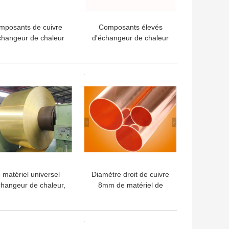
mposants de cuivre
Composants élevés
changeur de chaleur
d'échangeur de chaleur
oudure, dessiccateur
de longévité de tuyau
filtre de congélateur
d'en cuivre de branche
de réfrigérateur
LLEUR PRIX
MEILLEUR PRIX
 matériel universel
Diamètre droit de cuivre
changeur de chaleur,
8mm de matériel de
rent le type enduit de
climatiseur de tubes pour
etit pain de papier
le chauffe-eau
aluminium
LLEUR PRIX
MEILLEUR PRIX