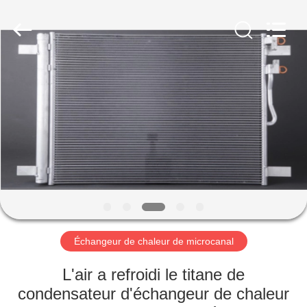
Changzhou
Aidear
Refrigeration
Technology
Co.,
Ltd..
All
Rights
MAISON
Reserved.
PRODUITS
AU
SUJET
DE
NOUS
Échangeur de chaleur de microcanal
VISITE
L'air a refroidi le titane de
D'USINE
condensateur d'échangeur de chaleur