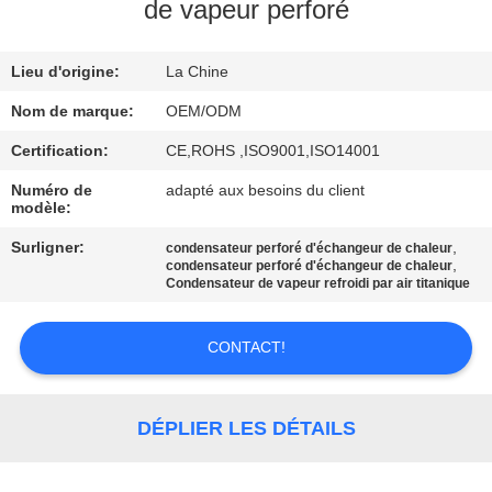
de vapeur perforé
CONTRÔLE
Lieu d'origine:
La Chine
DE
QUALITÉ
Nom de marque:
OEM/ODM
Certification:
CE,ROHS ,ISO9001,ISO14001
CONTACTEZ-
Numéro de
adapté aux besoins du client
modèle:
NOUS
Surligner:
,
condensateur perforé d'échangeur de chaleur
,
condensateur perforé d'échangeur de chaleur
NOUVELLES
Condensateur de vapeur refroidi par air titanique
CONTACT!
CAS
PLAN
DÉPLIER LES DÉTAILS
DU