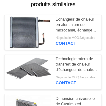
SITE
produits similaires
PRIVACY
Échangeur de chaleur
POLICY
en aluminium de
microcanal, échangeur
de chaleur de
Négociable MOQ:Négociable
climatiseur
CONTACT
Technologie micro de
transfert de chaleur
d'échangeur de chaleur
d'AC380V 60Hz
Négociable MOQ:Négociable
CONTACT
Dimension universelle
de Custimized