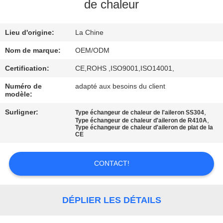
de chaleur
CONTRÔLE
Lieu d'origine:
La Chine
DE
QUALITÉ
Nom de marque:
OEM/ODM
Certification:
CE,ROHS ,ISO9001,ISO14001,
CONTACTEZ-
Numéro de
adapté aux besoins du client
modèle:
NOUS
Surligner:
,
Type échangeur de chaleur de l'aileron SS304
,
Type échangeur de chaleur d'aileron de R410A
Type échangeur de chaleur d'aileron de plat de la
NOUVELLES
CE
CAS
CONTACT!
PLAN
DÉPLIER LES DÉTAILS
DU