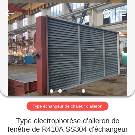
Changzhou
Aidear
Refrigeration
Technology
Co.,
Ltd..
All
Rights
MAISON
Reserved.
PRODUITS
AU
SUJET
DE
NOUS
Type échangeur de chaleur d'aileron
VISITE
Type électrophorèse d'aileron de
D'USINE
fenêtre de R410A SS304 d'échangeur