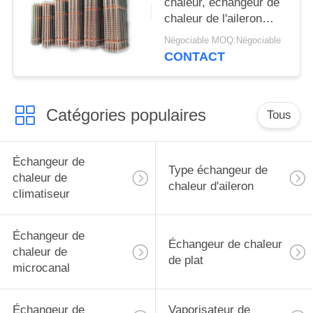
chaleur, échangeur de
chaleur de l'aileron
380V du congélateur
Négociable MOQ:Négociable
50/60HZ
CONTACT
Catégories populaires
Tous
Échangeur de
Type échangeur de
chaleur de
chaleur d'aileron
climatiseur
Échangeur de
Échangeur de chaleur
chaleur de
de plat
microcanal
Échangeur de
Vaporisateur de