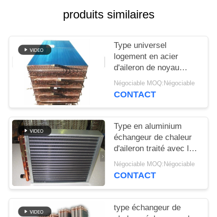
SITE
produits similaires
PRIVACY
Type universel
POLICY
logement en acier
d'aileron de noyau
galvanisé par biens
Négociable MOQ:Négociable
d'échangeur de chaleur
CONTACT
Type en aluminium
échangeur de chaleur
d'aileron traité avec le
revêtement de poudre
Négociable MOQ:Négociable
pour empêcher la
CONTACT
corrosion
type échangeur de